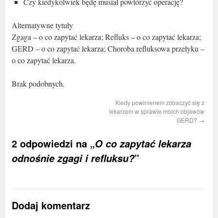
Czy kiedykolwiek będę musiał powtórzyć operację?
Alternatywne tytuły
Zgaga – o co zapytać lekarza; Refluks – o co zapytać lekarza;
GERD – o co zapytać lekarza; Choroba refluksowa przełyku –
o co zapytać lekarza.
Brak podobnych.
Kiedy powinienem zobaczyć się z
lekarzem w sprawie moich objawów
GERD?
→
2 odpowiedzi na „
O co zapytać lekarza
”
odnośnie zgagi i refluksu?
Dodaj komentarz