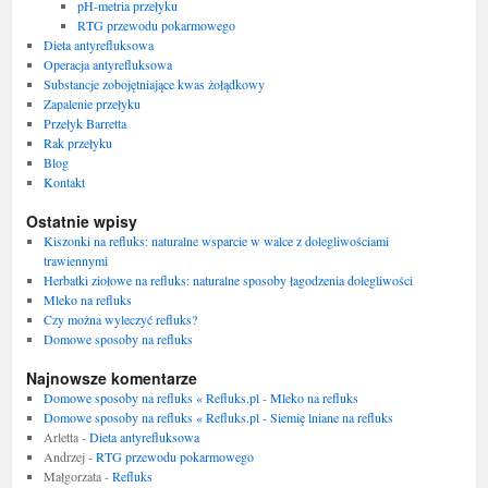
pH-metria przełyku
RTG przewodu pokarmowego
Dieta antyrefluksowa
Operacja antyrefluksowa
Substancje zobojętniające kwas żołądkowy
Zapalenie przełyku
Przełyk Barretta
Rak przełyku
Blog
Kontakt
Ostatnie wpisy
Kiszonki na refluks: naturalne wsparcie w walce z dolegliwościami
trawiennymi
Herbatki ziołowe na refluks: naturalne sposoby łagodzenia dolegliwości
Mleko na refluks
Czy można wyleczyć refluks?
Domowe sposoby na refluks
Najnowsze komentarze
Domowe sposoby na refluks « Refluks.pl
-
Mleko na refluks
Domowe sposoby na refluks « Refluks.pl
-
Siemię lniane na refluks
Arletta
-
Dieta antyrefluksowa
Andrzej
-
RTG przewodu pokarmowego
Małgorzata
-
Refluks