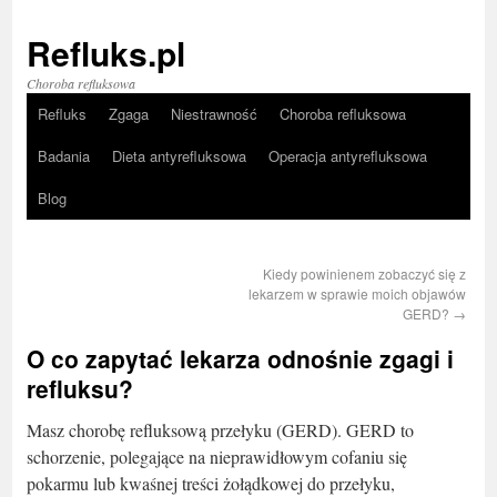
Refluks.pl
Choroba refluksowa
Refluks
Zgaga
Niestrawność
Choroba refluksowa
Badania
Dieta antyrefluksowa
Operacja antyrefluksowa
Blog
Kiedy powinienem zobaczyć się z
lekarzem w sprawie moich objawów
GERD?
→
O co zapytać lekarza odnośnie zgagi i
refluksu?
Masz chorobę refluksową przełyku (GERD). GERD to
schorzenie, polegające na nieprawidłowym cofaniu się
pokarmu lub kwaśnej treści żołądkowej do przełyku,