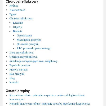
Choroba refluksowa
Refluks
Niestrawność
Zgaga
Choroba refluksowa
Leczenie
Objawy
Badania
Gastroskopia
Manometria przełyku
pH-metria przełyku
RTG przewodu pokarmowego
Dieta antyrefluksowa
Operacja antyrefluksowa
Substancje zobojętniające kwas żołądkowy
Zapalenie przełyku
Przełyk Barretta
Rak przełyku
Blog
Kontakt
Ostatnie wpisy
Kiszonki na refluks: naturalne wsparcie w walce z dolegliwościami
trawiennymi
Herbatki ziołowe na refluks: naturalne sposoby łagodzenia dolegliwości